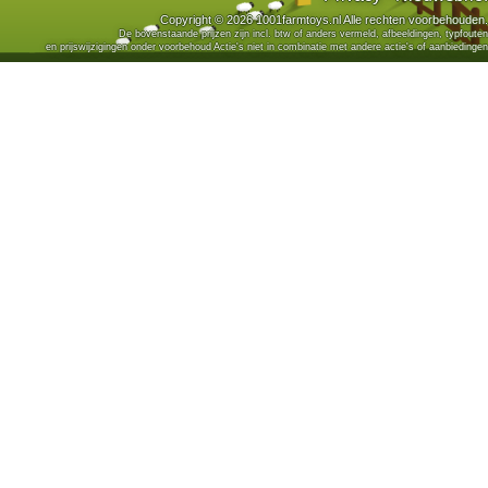
Copyright © 2026 1001farmtoys.nl Alle rechten voorbehouden.
De bovenstaande prijzen zijn incl. btw of anders vermeld, afbeeldingen, typfouten
en prijswijzigingen onder voorbehoud Actie's niet in combinatie met andere actie's of aanbiedingen