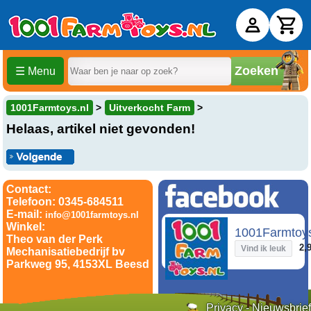
Zoeken
☰ Menu
1001Farmtoys.nl
Uitverkocht Farm
Helaas, artikel niet gevonden!
Contact:
Telefoon: 0345-684511
E-mail:
info@1001farmtoys.nl
Winkel:
1001Farmtoy
Theo van der Perk
2,9
Vind ik leuk
Mechanisatiebedrijf bv
Parkweg 95, 4153XL Beesd
Privacy
-
Nieuwsbrief