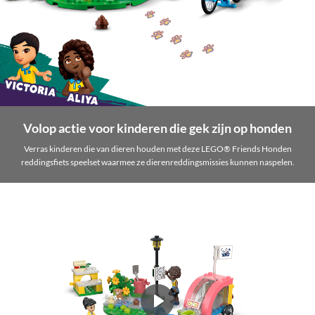
Volop actie voor kinderen die gek zijn op honden
Verras kinderen die van dieren houden met deze LEGO® Friends Honden
reddingsfiets speelset waarmee ze dierenreddingsmissies kunnen naspelen.