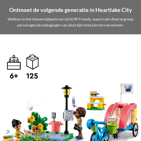
Ontmoet de volgende generatie in Heartlake City
Welkom in het nieuwe tijdperk van LEGO® Friends, waarin een diverse groep
personages de uitdagingen van deze tijd moet zien te overwinnen.