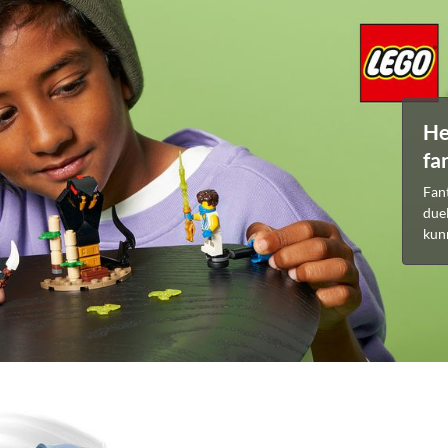
He
fa
Fan
due
kun