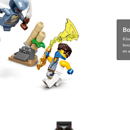
Bo
Kind
bouw
en a