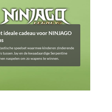
t ideale cadeau voor NINJAGO
ns
tastische speelset waarmee kinderen zinderende
ls tussen Jay en de kwaadaardige Serpentine
nen naspelen om zo wapens te winnen.