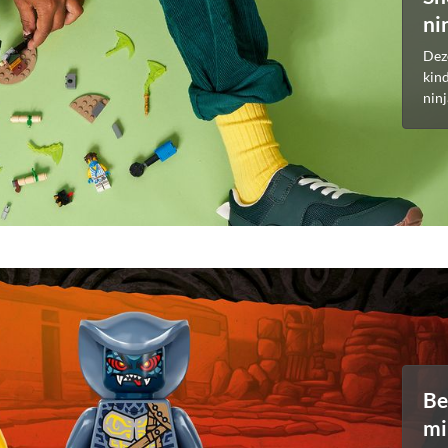
ni
Dez
kin
ninj
Be
mi