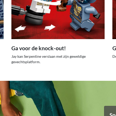
Ga voor de knock-out!
G
Jay kan Serpentine verslaan met zijn geweldige
De
gevechtsplatform.
Sn