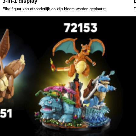
3-in-1 display
Elke figuur kan afzonderlijk op zijn bioom worden geplaatst.
D