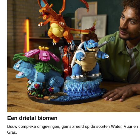
Een drietal biomen
Bouw complexe omgevingen, geïnspireerd op de soorten Water, Vuur en
Gras.