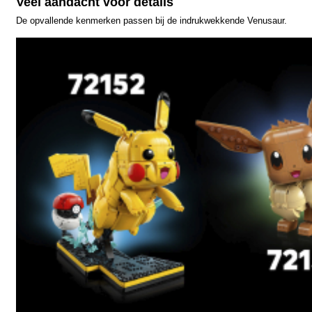
Veel aandacht voor details
De opvallende kenmerken passen bij de indrukwekkende Venusaur.