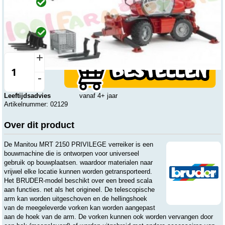
Online
Op voorraad
Op werkdagen voor 15:00 uur besteld, wordt dezelfde dag
verzonden.
Winkel
Op voorraad
Beesd
Vandaag open vanaf 8:00 tot 16:00
+
-
Leeftijdsadvies
vanaf 4+ jaar
Artikelnummer: 02129
Over dit product
De Manitou MRT 2150 PRIVILEGE verreiker is een
bouwmachine die is ontworpen voor universeel
gebruik op bouwplaatsen. waardoor materialen naar
vrijwel elke locatie kunnen worden getransporteerd.
Het BRUDER-model beschikt over een breed scala
aan functies. net als het origineel. De telescopische
arm kan worden uitgeschoven en de hellingshoek
van de meegeleverde vorken kan worden aangepast
aan de hoek van de arm. De vorken kunnen ook worden vervangen door