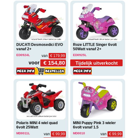
DUCATI Desmosedici EVO
Roze LITTLE Singer 6volt
vanaf 2+
50Watt vanaf 2+
ED0924L
ED0925L
van
€ 179,99
€ 154,80
voor
Tijdelijk uitverkocht
Polaris MINI 4 wiel quad
MINI Puppy Pink 3 wieler
6volt 25Watt
6volt vanaf 1.5
MD0011L
MD0010
van
€ 99,99
van
€ 99,99