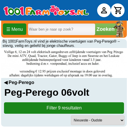
Zoeken
☰ Menu
Peg-Perego 06volt kopen
Bij 1001FarmToys.nl vind je elektrische voertuigen van Peg-Perego® –
stevig, veilig en geliefd bij jonge chauffeurs.
◀ Peg-Perego
Peg-Perego 06volt
Filter 9 resultaten