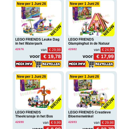
New per 1 Juni 26
New per 1 Juni 26
LEGO FRIENDS Leuke Dag
LEGO FRIENDS
in het Waterpark
Glampinghut in de Natuur
42676
42682
van
€ 29,98
van
€ 24,99
€ 19,78
€ 17,99
voor
voor
New per 1 Juni 26
New per 1 Juni 26
LEGO FRIENDS
LEGO FRIENDS Creatieve
Theekransje in het Bos
Bloemenwinkel
42690
42693
van
€ 9,99
van
€ 29,98