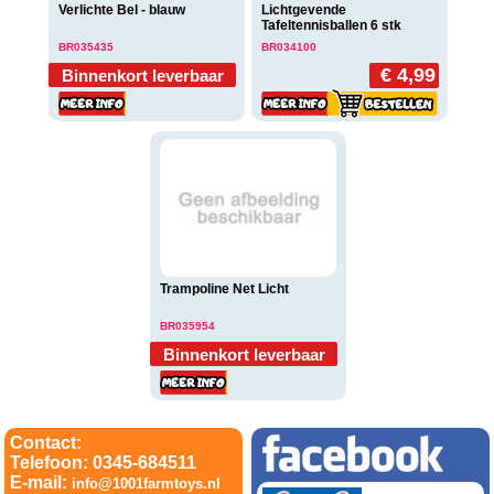
Verlichte Bel - blauw
Lichtgevende
Tafeltennisballen 6 stk
BR035435
BR034100
€ 4,99
Binnenkort leverbaar
Trampoline Net Licht
BR035954
Binnenkort leverbaar
Contact:
Telefoon: 0345-684511
E-mail:
info@1001farmtoys.nl