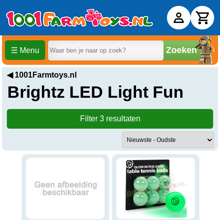
Zoeken
☰ Menu
Brightz LED Light Fun kope
◀ 1001Farmtoys.nl
Brightz LED Light Fun
Filter 3 resultaten