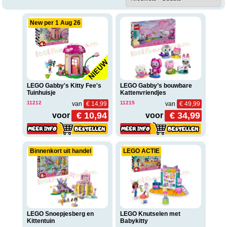
New per 1 Aug 26
LEGO Gabby's Kitty Fee's
LEGO Gabby’s bouwbare
Tuinhuisje
Kattenvriendjes
11212
11215
van
€ 14,99
van
€ 49,99
€ 10,94
€ 34,99
voor
voor
Binnenkort uit handel
LEGO ACTIE
LEGO Snoepjesberg en
LEGO Knutselen met
Kittentuin
Babykitty