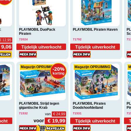
:
PLAYMOBIL DuoPack
PLAYMOBIL Piraten Haven
PL
Piraten
Sc
72024
71792
71
€ 12,95
 9,06
Tijdelijk uitverkocht
Tijdelijk uitverkocht
Magazijn OPRUIMING
Magazijn OPRUIMING
M
-20%
korting
PLAYMOBIL Strijd tegen
PLAYMOBIL Pirates
PL
gigantische Krab
Doodshoofdeiland
Pi
71532
71531
71
van
€ 24,99
€ 19,99
voor
ocht
Tijdelijk uitverkocht
T