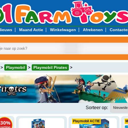
|
|
|
|
Nieuws
Maand Actie
Winkelwagen
Afrekenen
Contacte
Playmobil
Playmobil Pirates
l Pirates kopen
Sorteer op:
Playmobil ACTIE
M
-30%
korting