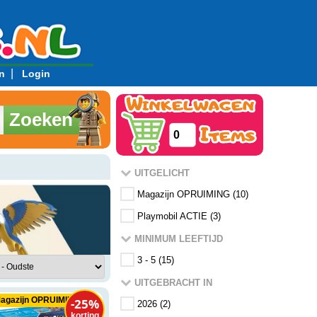
|
n
Login
Zoeken
0
UITGELICHT
Magazijn OPRUIMING (10)
Playmobil ACTIE (3)
MINIMUM LEEFTIJD
3 - 5 (
15
)
UITGEBRACHT IN
agazijn OPRUIMING
-25%
2026 (2)
korting