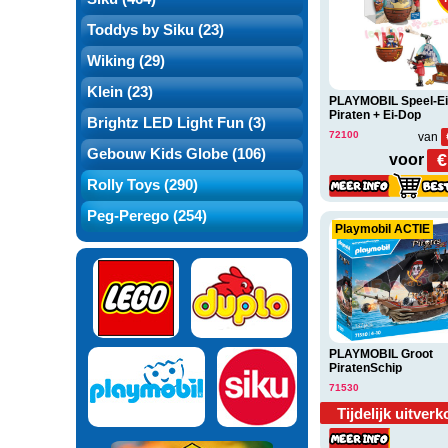
Toddys by Siku (23)
Wiking (29)
Klein (23)
PLAYMOBIL Speel-Ei
Piraten + Ei-Dop
Brightz LED Light Fun (3)
72100
van
Gebouw Kids Globe (106)
€
voor
Rolly Toys (290)
Peg-Perego (254)
Playmobil ACTIE
PLAYMOBIL Groot
PiratenSchip
71530
Tijdelijk uitverk