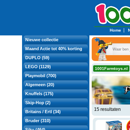
|
Home
Nieuwe collectie
Maand Actie tot 40% korting
DUPLO (59)
LEGO (1129)
1001Farmtoys.nl
Playmobi
Playmobil (700)
Algemeen (20)
Knuffels (175)
Skip-Hop (2)
15 resultaten
Britains / Ertl (34)
Bruder (310)
Siku (464)