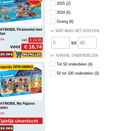
2025 (2)
2024 (5)
Overig (6)
AYMOBIL Piratenvlot met
WAT MAG HET KOSTEN
hat
794
van
€ 24,99
tot
€ 18,74
voor
AANTAL ONDERDELEN
Tot 50 onderdelen (
4
)
agazijn OPRUIMING
50 tot 100 onderdelen (
3
)
AYMOBIL My Figures
raten
533
ijdelijk uitverkocht