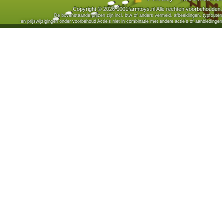
Copyright © 2026 1001farmtoys.nl Alle rechten voorbehouden.
De bovenstaande prijzen zijn incl. btw of anders vermeld, afbeeldingen, typfouten
en prijswijzigingen onder voorbehoud Actie's niet in combinatie met andere actie's of aanbiedingen