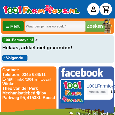
Zoeken
☰ Menu
1001Farmtoys.nl
Helaas, artikel niet gevonden!
Contact:
Telefoon: 0345-684511
E-mail:
info@1001farmtoys.nl
Winkel:
1001Farmtoy
Theo van der Perk
2,9
Vind ik leuk
Mechanisatiebedrijf bv
Parkweg 95, 4153XL Beesd
Privacy
-
Nieuwsbrief