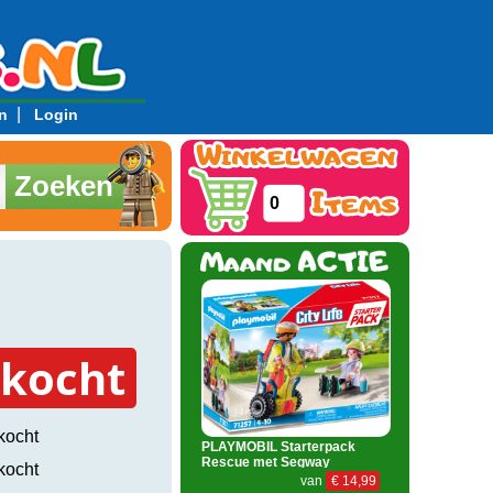
|
n
Login
Zoeken
0
rkocht
kocht
PLAYMOBIL Starterpack
Rescue met Segway
kocht
van
€ 14,99