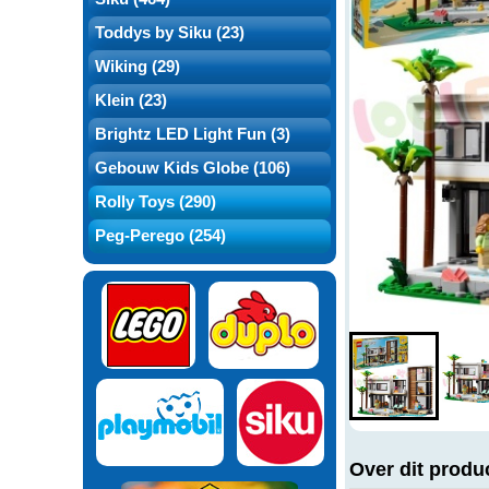
Toddys by Siku (23)
Wiking (29)
Klein (23)
Brightz LED Light Fun (3)
Gebouw Kids Globe (106)
Rolly Toys (290)
Peg-Perego (254)
Over dit produ