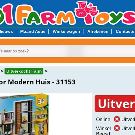
|
|
|
|
Nieuws
Maand Actie
Winkelwagen
Afrekenen
Contacte
Uitverkocht Farm
or Modern Huis - 31153
Uitve
Online
Uitver
Winkel
Uitver
Beesd