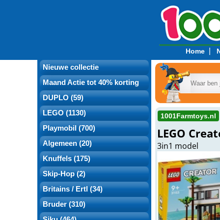
|
Home
Nieuwe collectie
Maand Actie tot 40% korting
DUPLO (59)
LEGO (1130)
1001Farmtoys.nl
Playmobil (700)
LEGO Creat
Algemeen (20)
3in1 model
Knuffels (175)
Skip-Hop (2)
Britains / Ertl (34)
Bruder (310)
Siku (464)