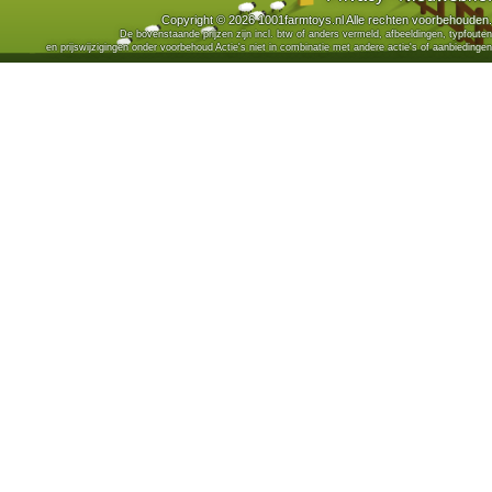
Copyright © 2026 1001farmtoys.nl Alle rechten voorbehouden.
De bovenstaande prijzen zijn incl. btw of anders vermeld, afbeeldingen, typfouten
en prijswijzigingen onder voorbehoud Actie's niet in combinatie met andere actie's of aanbiedingen