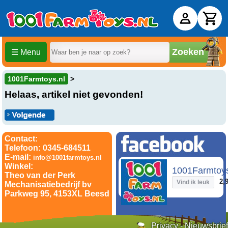
Zoeken
☰ Menu
1001Farmtoys.nl
Helaas, artikel niet gevonden!
Contact:
Telefoon: 0345-684511
E-mail:
info@1001farmtoys.nl
Winkel:
1001Farmtoy
Theo van der Perk
2,9
Vind ik leuk
Mechanisatiebedrijf bv
Parkweg 95, 4153XL Beesd
Privacy
-
Nieuwsbrief