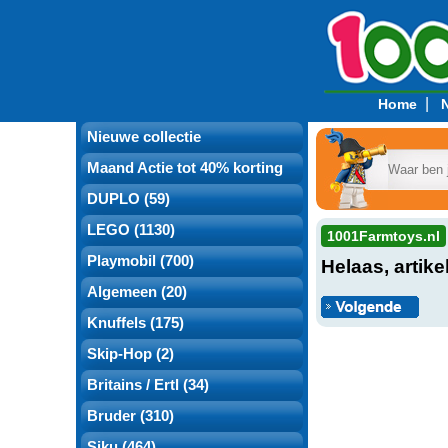
|
Home
Nieuwe collectie
Maand Actie tot 40% korting
DUPLO (59)
LEGO (1130)
1001Farmtoys.nl
Playmobil (700)
Helaas, artike
Algemeen (20)
Knuffels (175)
Skip-Hop (2)
Britains / Ertl (34)
Bruder (310)
Siku (464)