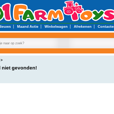
|
|
|
|
Nieuws
Maand Actie
Winkelwagen
Afrekenen
Contacte
l niet gevonden!