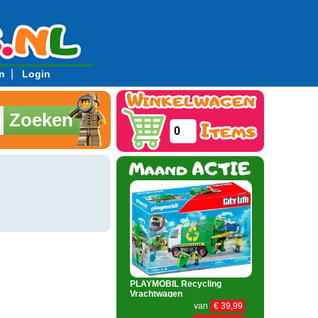
|
n
Login
Zoeken
0
PLAYMOBIL Recycling
Vrachtwagen
van
€ 39,99