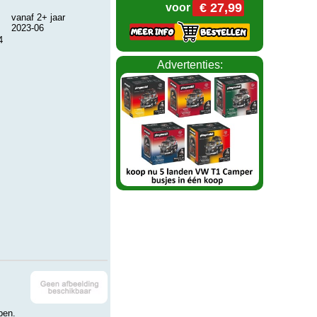
€ 27,99
voor
vanaf 2+ jaar
2023-06
4
Advertenties:
pen.