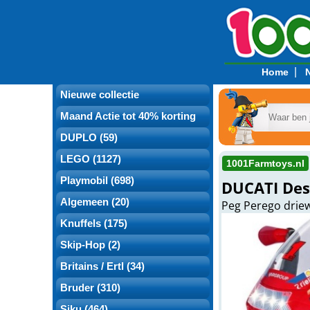
|
Home
Nieuwe collectie
Maand Actie tot 40% korting
DUPLO (59)
LEGO (1127)
1001Farmtoys.nl
Playmobil (698)
DUCATI Des
Algemeen (20)
Peg Perego driew
Knuffels (175)
Skip-Hop (2)
Britains / Ertl (34)
Bruder (310)
Siku (464)