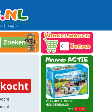
|
n
Login
Zoeken
0
rkocht
kocht
PLAYMOBIL MOBIEL
HONDENSALON
kocht
van
€ 39,98