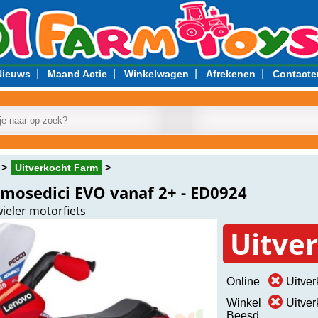
|
|
|
|
Nieuws
Maand Actie
Winkelwagen
Afrekenen
Contacte
Uitverkocht Farm
mosedici EVO vanaf 2+ - ED0924
ieler motorfiets
Uitve
Online
Uitver
Winkel
Uitver
Beesd