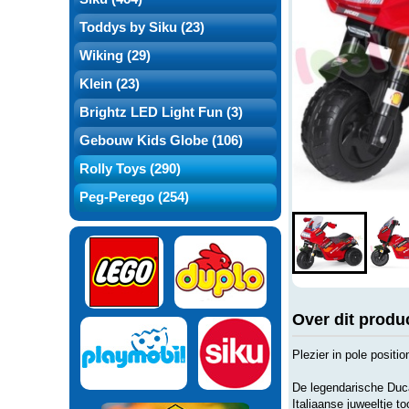
Toddys by Siku (23)
Wiking (29)
Klein (23)
Brightz LED Light Fun (3)
Gebouw Kids Globe (106)
Rolly Toys (290)
Peg-Perego (254)
Over dit produ
Plezier in pole positi
De legendarische Duca
Italiaanse juweeltje 