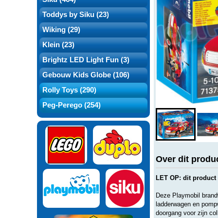
Toddys by Siku (23)
Wiking (29)
Klein (23)
Brightz LED Light Fun (3)
Gebouw Kids Globe (106)
Rolly Toys (290)
Peg-Perego (254)
Over dit produ
LET OP: dit product
Deze Playmobil brand
ladderwagen en pompwa
doorgang voor zijn col