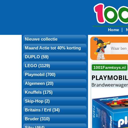
|
Home
Nieuwe collectie
Maand Actie tot 40% korting
DUPLO (59)
LEGO (1129)
1001Farmtoys.nl
Playmobil (700)
PLAYMOBIL
Algemeen (20)
Brandweerwage
Knuffels (175)
Skip-Hop (2)
Britains / Ertl (34)
Bruder (310)
Siku (464)