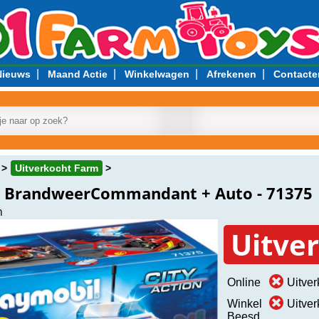
|
|
|
|
Nieuws
Maand Actie
Winkelwagen
Afrekenen
Contacte
Uitverkocht Farm
 BrandweerCommandant + Auto - 71375
n
Uitve
Online
Uitver
Winkel
Uitver
Beesd