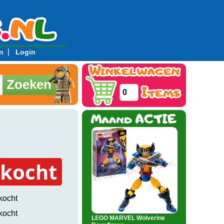
|
n
Login
Zoeken
0
rkocht
kocht
kocht
LEGO MARVEL Wolverine