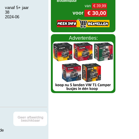
Bouwfiguur
van
€ 39,99
vanaf 5+ jaar
€ 30,00
38
voor
2024-06
Advertenties:
 de