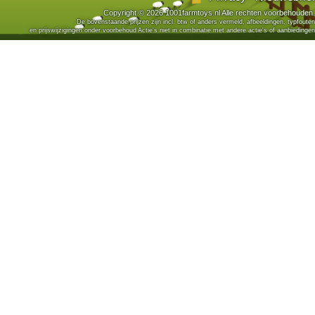
Copyright © 2026 1001farmtoys.nl Alle rechten voorbehouden.
De bovenstaande prijzen zijn incl. btw of anders vermeld, afbeeldingen, typfouten
en prijswijzigingen onder voorbehoud Actie's niet in combinatie met andere actie's of aanbiedingen