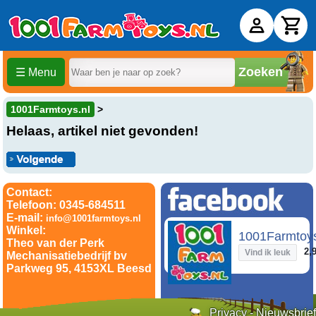
Zoeken
☰ Menu
1001Farmtoys.nl
Helaas, artikel niet gevonden!
Contact:
Telefoon: 0345-684511
E-mail:
info@1001farmtoys.nl
Winkel:
1001Farmtoy
Theo van der Perk
2,9
Vind ik leuk
Mechanisatiebedrijf bv
Parkweg 95, 4153XL Beesd
Privacy
-
Nieuwsbrief