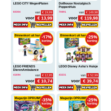
LEGO CITY WegenPlaten
Dollhouse Nostalgisch
PoppenHuis
60304
70891
van
€ 19,99
van
€ 149,98
€ 13,99
€ 119,98
voor
voor
Binnenkort uit handel
Binnenkort uit handel
-17%
-25%
korting
korting
LEGO FRIENDS
LEGO Disney Asha's Huisje
DierenAmbulance
41694
43231
van
€ 12,95
van
€ 52,99
€ 10,74
€ 39,74
voor
voor
Magazijn OPRUIMING
Magazijn OPRUIMING
-25%
-35%
korting
korting