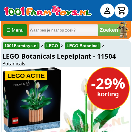
Zoeken
☰ Menu
1001Farmtoys.nl
LEGO
LEGO Botanical
LEGO Botanicals Lepelplant - 11504
Botanicals
LEGO ACTIE
-29%
korting