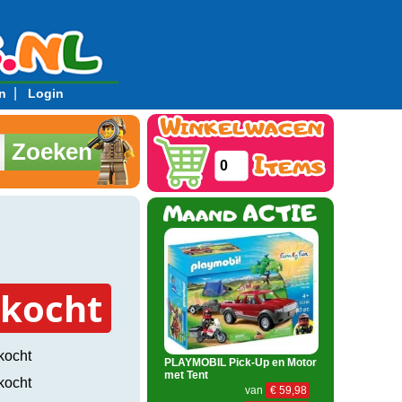
|
n
Login
Zoeken
0
rkocht
kocht
PLAYMOBIL Pick-Up en Motor
met Tent
kocht
van
€ 59,98