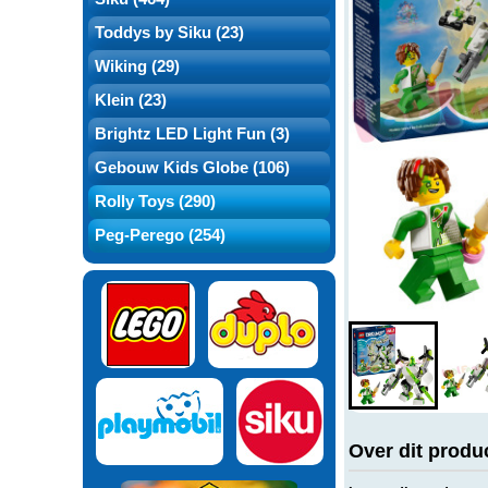
Toddys by Siku (23)
Wiking (29)
Klein (23)
Brightz LED Light Fun (3)
Gebouw Kids Globe (106)
Rolly Toys (290)
Peg-Perego (254)
Over dit produ