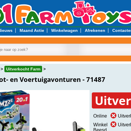
|
|
|
|
Nieuws
Maand Actie
Winkelwagen
Afrekenen
Contacte
Uitverkocht Farm
ot- en Voertuigavonturen - 71487
Uitve
Online
Uitver
Winkel
Uitver
Beesd