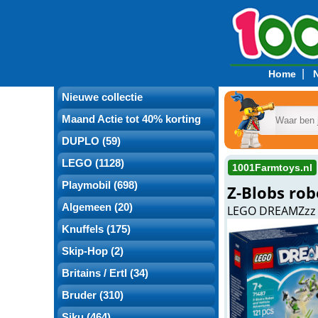
|
Home
Nieuwe collectie
Maand Actie tot 40% korting
DUPLO (59)
LEGO (1128)
1001Farmtoys.nl
Playmobil (698)
Z-Blobs rob
Algemeen (20)
LEGO DREAMZzz
Knuffels (175)
Skip-Hop (2)
Britains / Ertl (34)
Bruder (310)
Siku (464)