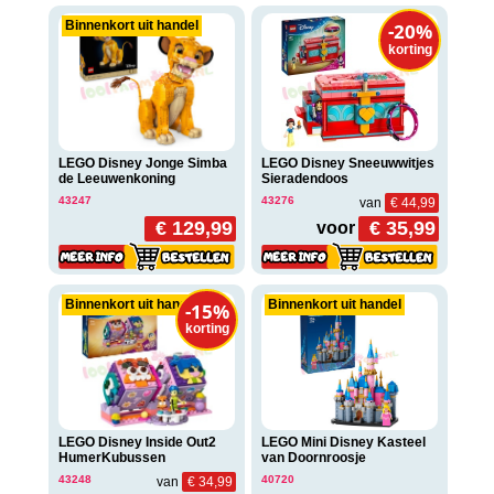
Binnenkort uit handel
-20%
korting
LEGO Disney Jonge Simba
LEGO Disney Sneeuwwitjes
de Leeuwenkoning
Sieradendoos
43247
43276
van
€ 44,99
€ 129,99
€ 35,99
voor
Binnenkort uit handel
Binnenkort uit handel
-15%
korting
LEGO Disney Inside Out2
LEGO Mini Disney Kasteel
HumerKubussen
van Doornroosje
43248
40720
van
€ 34,99