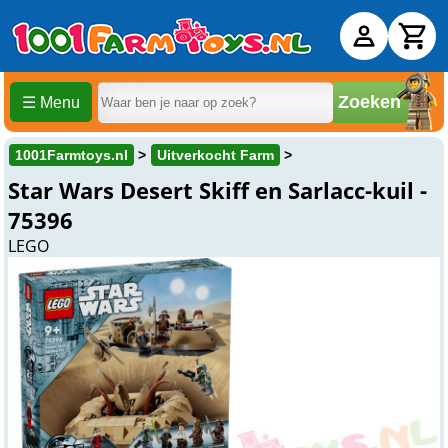
Zoeken
☰ Menu
1001Farmtoys.nl
Uitverkocht Farm
Star Wars Desert Skiff en Sarlacc-kuil -
75396
LEGO