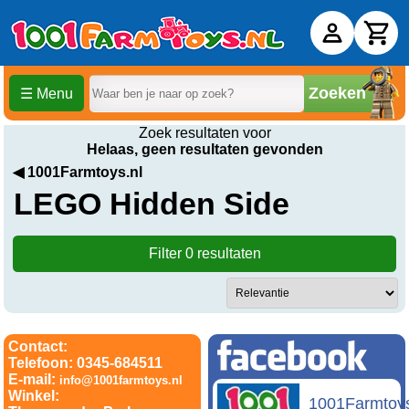
Zoeken
☰ Menu
Zoek resultaten voor
Helaas, geen resultaten gevonden
◀ 1001Farmtoys.nl
LEGO Hidden Side
Filter 0 resultaten
Contact:
Telefoon: 0345-684511
E-mail:
info@1001farmtoys.nl
Winkel:
1001Farmtoy