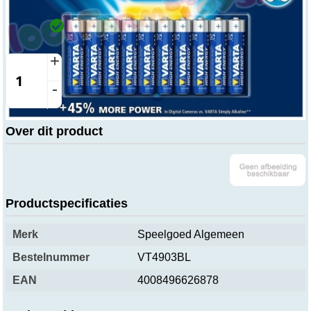
verzonden.
Winkel
Op voorraad
Beesd
Vandaag open vanaf 8:00 tot 16:00
+
-
Over dit product
Productspecificaties
Merk
Speelgoed Algemeen
Bestelnummer
VT4903BL
EAN
4008496626878