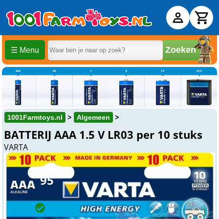
Zoeken
☰ Menu
1001Farmtoys.nl
Algemeen
BATTERIJ AAA 1.5 V LR03 per 10 stuks
VARTA
Bekijk video
€ 9,
95
Online
Op voorraad
Op werkdagen voor 15:00 uur besteld, wordt dezelfde dag