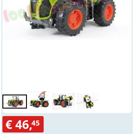
€ 46,
45