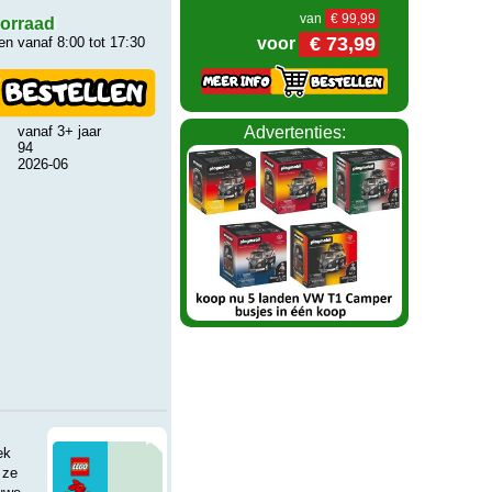
van
€ 99,99
orraad
€ 73,99
voor
n vanaf 8:00 tot 17:30
Advertenties:
vanaf 3+ jaar
94
2026-06
ek
 ze