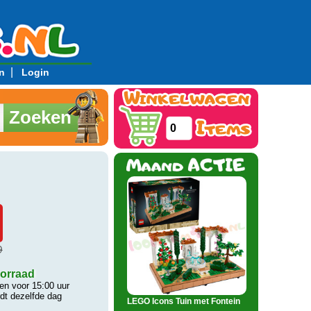
|
n
Login
Zoeken
0
9
orraad
n voor 15:00 uur
rdt dezelfde dag
LEGO Icons Tuin met Fontein