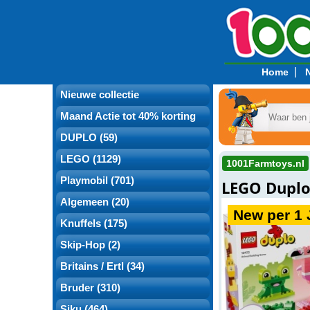
|
Home
Nieuwe collectie
Maand Actie tot 40% korting
DUPLO (59)
LEGO (1129)
1001Farmtoys.nl
Playmobil (701)
LEGO Duplo
Algemeen (20)
New per 1 
Knuffels (175)
Skip-Hop (2)
Britains / Ertl (34)
Bruder (310)
Siku (464)