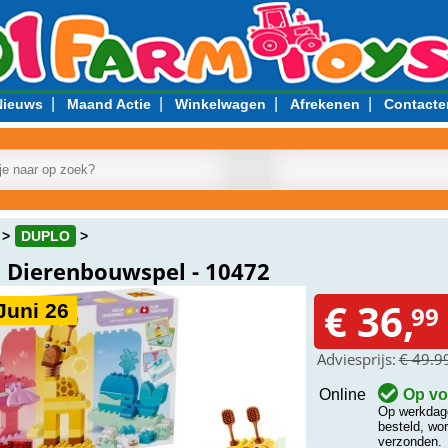
|
|
|
|
Nieuws
Maand Actie
Winkelwagen
Afrekenen
Contacte
DUPLO
 Dierenbouwspel - 10472
€ 36,
Juni 26
99
Adviesprijs:
€ 49.9
Online
Op vo
Op werkdage
besteld, wo
verzonden.