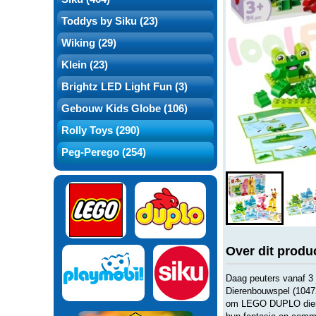
Toddys by Siku (23)
Wiking (29)
Klein (23)
Brightz LED Light Fun (3)
Gebouw Kids Globe (106)
Rolly Toys (290)
Peg-Perego (254)
Over dit produ
Daag peuters vanaf 3
Dierenbouwspel (10472
om LEGO DUPLO dieren