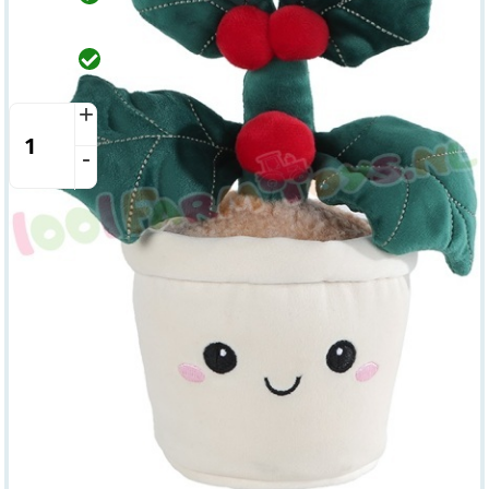
Op werkdagen voor 15:00 uur besteld, wordt dezelfde dag
verzonden.
Winkel
Op voorraad
Beesd
Vandaag open vanaf 8:00 tot 16:00
+
-
Over dit product
Productspecificaties
Merk
Heunec
Bestelnummer
661217-A