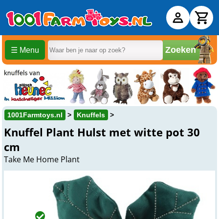
Zoeken
☰ Menu
1001Farmtoys.nl
Knuffels
Knuffel Plant Hulst met witte pot 30
cm
Take Me Home Plant
€ 9,
99
Online
Op voorraad