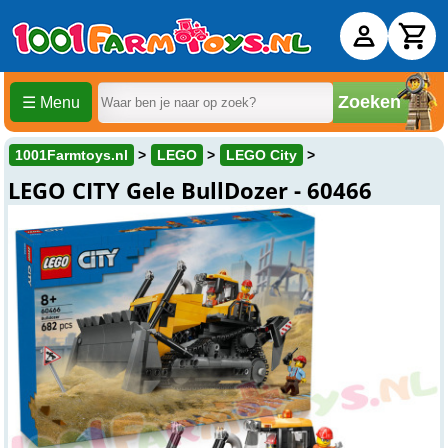
Zoeken
☰ Menu
1001Farmtoys.nl
LEGO
LEGO City
LEGO CITY Gele BullDozer - 60466