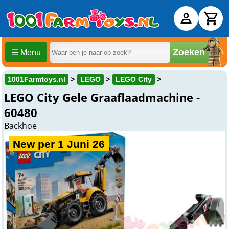
Zoeken
☰ Menu
1001Farmtoys.nl
LEGO
LEGO City
LEGO City Gele Graaflaadmachine -
60480
Backhoe
New per 1 Juni 26