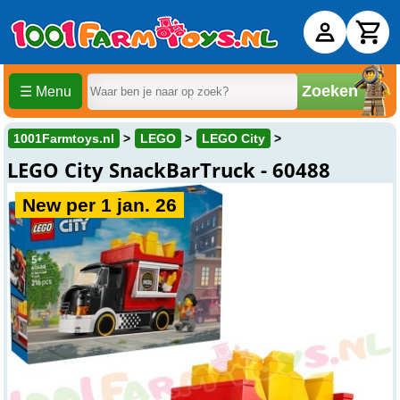
Zoeken
☰ Menu
1001Farmtoys.nl
LEGO
LEGO City
LEGO City SnackBarTruck - 60488
New per 1 jan. 26