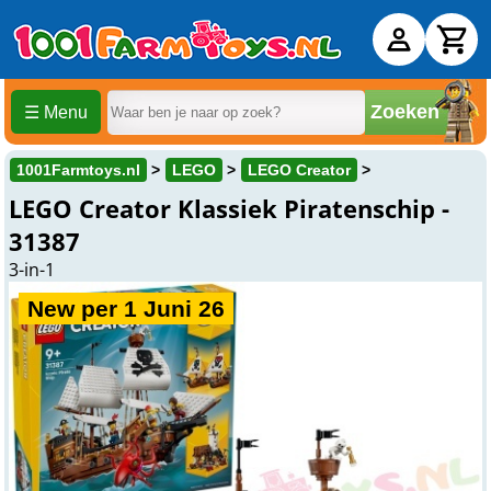
Zoeken
☰ Menu
1001Farmtoys.nl
LEGO
LEGO Creator
LEGO Creator Klassiek Piratenschip -
31387
3-in-1
New per 1 Juni 26