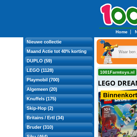
|
Home
Nieuwe collectie
Maand Actie tot 40% korting
DUPLO (59)
LEGO (1128)
1001Farmtoys.nl
Playmobil (700)
LEGO DREAM
Algemeen (20)
Binnenkort
Knuffels (175)
Skip-Hop (2)
Britains / Ertl (34)
Bruder (310)
Siku (464)