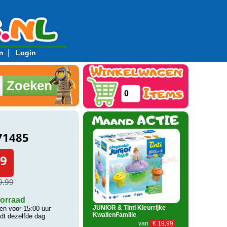
|
n
Login
Zoeken
0
71485
9
9.99
orraad
JUNIOR & Tinti Kleurrijke
n voor 15:00 uur
KwallenFamilie
rdt dezelfde dag
van
€ 19,99