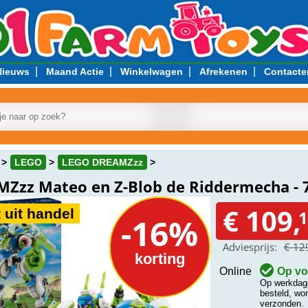
|
|
|
|
Nieuws
Maand Actie
Winkelwagen
Afrekenen
Contacte
LEGO
LEGO DREAMZzz
Zzz Mateo en Z-Blob de Riddermecha - 
€ 109,
 uit handel
1
-16%
Adviesprijs:
€ 12
korting
Online
Op vo
Op werkdage
besteld, wo
verzonden.