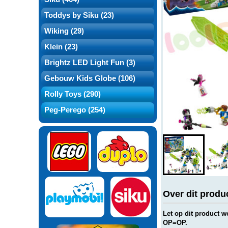
Toddys by Siku (23)
Wiking (29)
Klein (23)
Brightz LED Light Fun (3)
Gebouw Kids Globe (106)
Rolly Toys (290)
Peg-Perego (254)
Over dit produ
Let op dit product 
OP=OP.