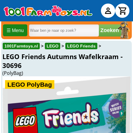
Zoeken
☰ Menu
1001Farmtoys.nl
LEGO
LEGO Friends
LEGO Friends Autumns Wafelkraam -
30696
(PolyBag)
LEGO PolyBag