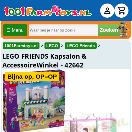
Zoeken
☰ Menu
1001Farmtoys.nl
LEGO
LEGO Friends
LEGO FRIENDS Kapsalon &
AccessoireWinkel - 42662
Bijna op, OP=OP