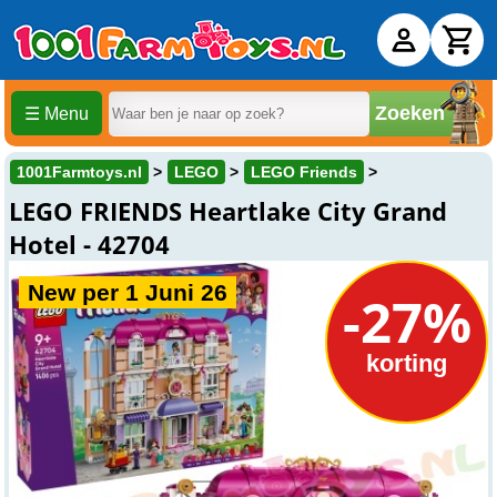
Zoeken
☰ Menu
1001Farmtoys.nl
LEGO
LEGO Friends
LEGO FRIENDS Heartlake City Grand
Hotel - 42704
New per 1 Juni 26
-27%
korting