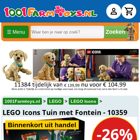
Zoeken
☰ Menu
1001Farmtoys.nl
LEGO
LEGO Icons
LEGO Icons Tuin met Fontein - 10359
Binnenkort uit handel
-26%