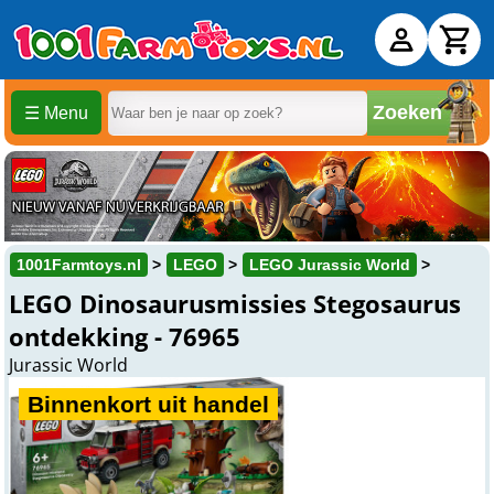
Zoeken
☰ Menu
1001Farmtoys.nl
LEGO
LEGO Jurassic World
LEGO Dinosaurusmissies Stegosaurus
ontdekking - 76965
Jurassic World
Binnenkort uit handel