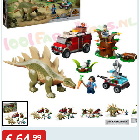
€ 64,
99