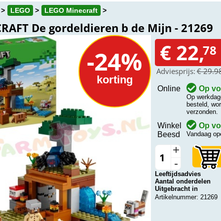
LEGO
LEGO Minecraft
RAFT De gordeldieren b de Mijn - 21269
€ 22,
78
-24%
Adviesprijs:
€ 29.9
korting
Online
Op vo
Op werkdage
besteld, wo
verzonden.
Winkel
Op vo
Beesd
Vandaag ope
+
-
Leeftijdsadvies
Aantal onderdelen
Uitgebracht in
Artikelnummer: 21269