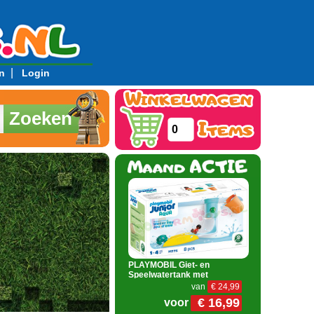
|
n
Login
Zoeken
0
PLAYMOBIL Giet- en
Speelwatertank met
van
€ 24,99
€ 16,99
voor