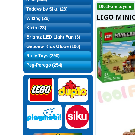
1001Farmtoys.nl
Toddys by Siku (23)
LEGO MINIC
Wiking (29)
Klein (23)
Brightz LED Light Fun (3)
Gebouw Kids Globe (106)
Rolly Toys (290)
Peg-Perego (254)