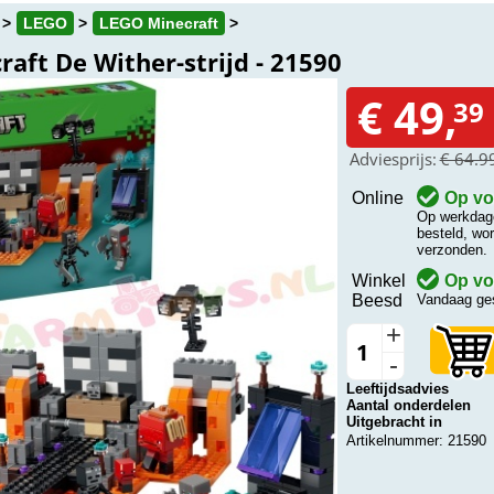
LEGO
LEGO Minecraft
aft De Wither-strijd - 21590
€ 49,
39
Adviesprijs:
€ 64.9
Online
Op vo
Op werkdage
besteld, wo
verzonden.
Winkel
Op vo
Beesd
Vandaag ge
+
-
Leeftijdsadvies
Aantal onderdelen
Uitgebracht in
Artikelnummer: 21590