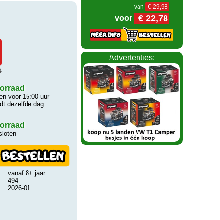
van
€ 29,98
€ 22,78
voor
Advertenties:
9
orraad
n voor 15:00 uur
rdt dezelfde dag
orraad
sloten
vanaf 8+ jaar
494
2026-01