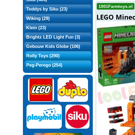
1001Farmtoys.nl
Toddys by Siku (23)
LEGO Minecr
Wiking (29)
Klein (23)
Brightz LED Light Fun (3)
Gebouw Kids Globe (106)
Rolly Toys (290)
Peg-Perego (254)