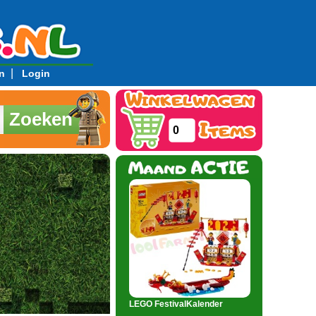
|
n
Login
Zoeken
0
LEGO FestivalKalender