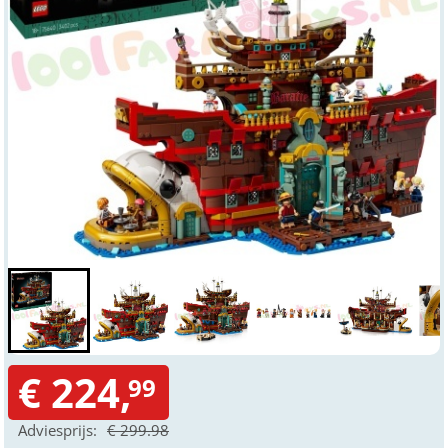
€ 224,
99
Adviesprijs:
€ 299.98