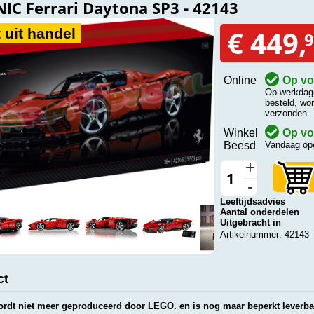
IC Ferrari Daytona SP3 - 42143
€ 449,
 uit handel
9
Online
Op vo
Op werkdage
besteld, wo
verzonden.
Winkel
Op vo
Beesd
Vandaag ope
+
-
Leeftijdsadvies
Aantal onderdelen
Uitgebracht in
Artikelnummer: 42143
ct
wordt niet meer geproduceerd door LEGO. en is nog maar beperkt leverba