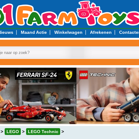
|
|
|
|
Nieuws
Maand Actie
Winkelwagen
Afrekenen
Contacte
LEGO
LEGO Technic