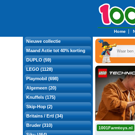
|
Home
Nieuwe collectie
Maand Actie tot 40% korting
DUPLO (59)
LEGO (1128)
Playmobil (698)
Algemeen (20)
Knuffels (175)
Skip-Hop (2)
Britains / Ertl (34)
Bruder (310)
1001Farmtoys.nl
Siku (464)