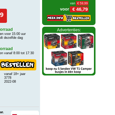
van
€ 59,99
€ 46,79
voor
9
orraad
Advertenties:
n voor 15:00 uur
rdt dezelfde dag
orraad
n vanaf 8:00 tot 17:30
vanaf 18+ jaar
3778
2022-08
ar.