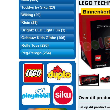
LEGO TECHN
Toddys by Siku (23)
Binnenkort
Wiking (29)
Klein (23)
Brightz LED Light Fun (3)
Gebouw Kids Globe (106)
Rolly Toys (290)
Peg-Perego (254)
Over dit produ
Let op dit product 