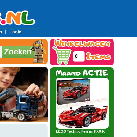
|
n
Login
Zoeken
0
LEGO Technic Ferrari FXX K