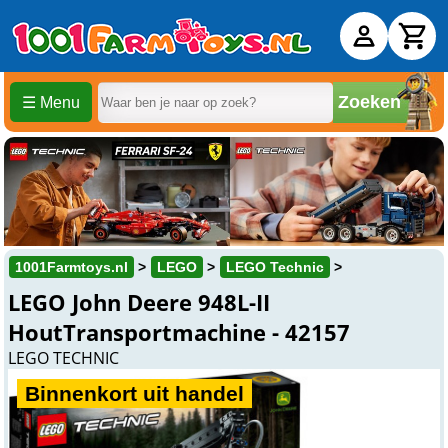
Zoeken
☰ Menu
1001Farmtoys.nl
LEGO
LEGO Technic
LEGO John Deere 948L-II
HoutTransportmachine - 42157
LEGO TECHNIC
Binnenkort uit handel