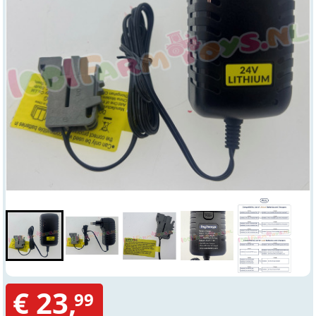
€ 23,
99