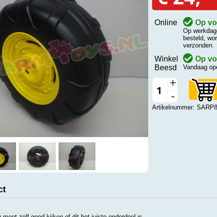
Online
Op vo
Op werkdage
besteld, wo
verzonden.
Winkel
Op vo
Beesd
Vandaag ope
+
-
Artikelnummer: SARP
ct
 moet zelf goed kijken of dit het juiste onderdeel is.