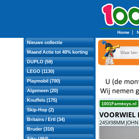
|
Home
Nieuwe collectie
Maand Actie tot 40% korting
DUPLO (59)
LEGO (1130)
Playmobil (700)
Algemeen (20)
Knuffels (175)
1001Farmtoys.nl
Skip-Hop (2)
VOORWIEL L
Britains / Ertl (34)
245X98MM JOHN
Bruder (310)
Siku (464)