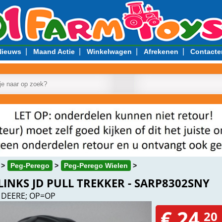
|
|
|
|
Nieuws
Maand Actie
Winkelwagen
Afrekenen
Contacte
Peg-Perego
Peg-Perego Wielen
INKS JD PULL TREKKER - SARP8302SNY
 DEERE; OP=OP
€ 24,
20