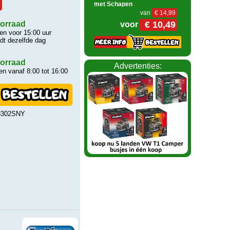
met Schapen
van
€ 14,99
€ 10,49
orraad
voor
n voor 15:00 uur
rdt dezelfde dag
orraad
Advertenties:
n vanaf 8:00 tot 16:00
8302SNY