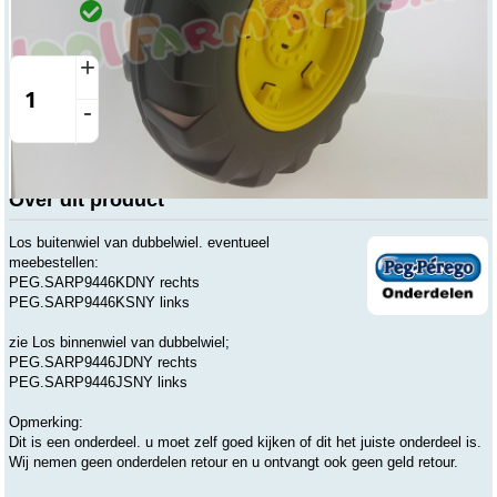
Winkel
Op voorraad
Beesd
Vandaag open vanaf 8:00 tot 17:30
+
-
Artikelnummer: SARP9446KDNY
Over dit product
Los buitenwiel van dubbelwiel. eventueel
meebestellen:
PEG.SARP9446KDNY rechts
PEG.SARP9446KSNY links
zie Los binnenwiel van dubbelwiel;
PEG.SARP9446JDNY rechts
PEG.SARP9446JSNY links
Opmerking:
Dit is een onderdeel. u moet zelf goed kijken of dit het juiste onderdeel is.
Wij nemen geen onderdelen retour en u ontvangt ook geen geld retour.