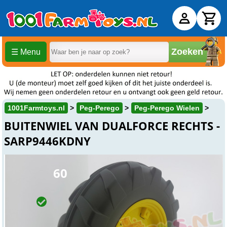
Zoeken
☰ Menu
1001Farmtoys.nl
Peg-Perego
Peg-Perego Wielen
BUITENWIEL VAN DUALFORCE RECHTS -
SARP9446KDNY
€ 19,
60
Online
Op voorraad
Op werkdagen voor 15:00 uur besteld, wordt dezelfde dag
verzonden.