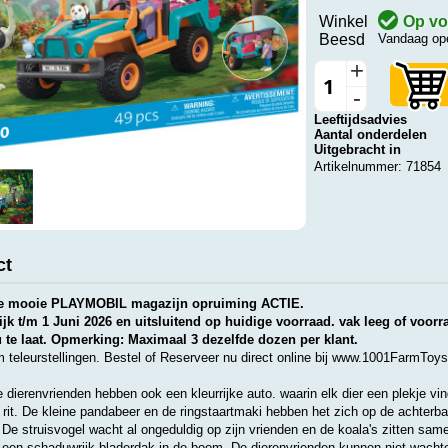
Winkel
Op vo
Beesd
Vandaag ope
+
-
Leeftijdsadvies
Aantal onderdelen
Uitgebracht in
Artikelnummer: 71854
ct
eze mooie PLAYMOBIL magazijn opruiming ACTIE.
ijk t/m 1 Juni 2026 en uitsluitend op huidige voorraad. vak leeg of voorr
u te laat. Opmerking: Maximaal 3 dezelfde dozen per klant.
teleurstellingen. Bestel of Reserveer nu direct online bij www.1001FarmToys
dierenvrienden hebben ook een kleurrijke auto. waarin elk dier een plekje vin
e rit. De kleine pandabeer en de ringstaartmaki hebben het zich op de achterb
De struisvogel wacht al ongeduldig op zijn vrienden en de koala's zitten sam
 een schaduwrijk bladerdak in de boom. De dierenvrienden kunnen niet wach