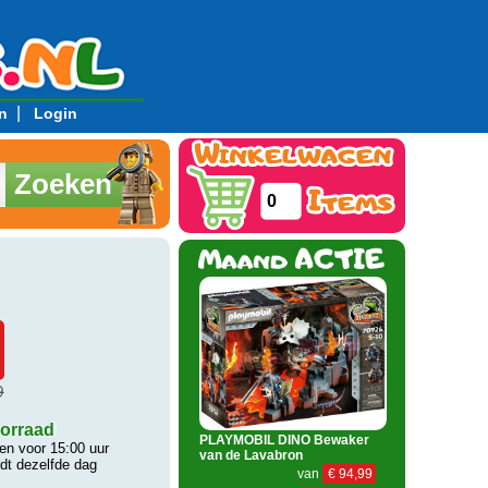
|
n
Login
Zoeken
0
9
orraad
PLAYMOBIL DINO Bewaker
n voor 15:00 uur
van de Lavabron
rdt dezelfde dag
van
€ 94,99