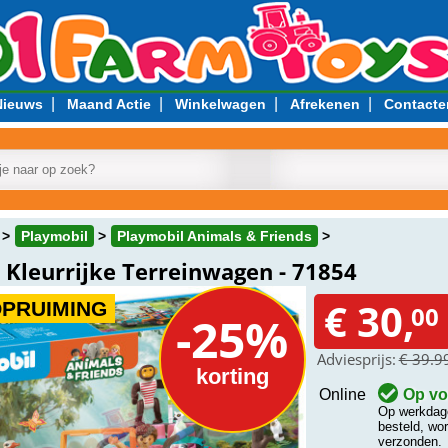
|
|
|
|
Nieuws
Maand Actie
Winkelwagen
Afrekenen
Contacte
Playmobil
Playmobil Animals & Friends
Kleurrijke Terreinwagen - 71854
€ 30,
OPRUIMING
00
-25%
Adviesprijs:
€ 39.9
korting
Online
Op vo
Op werkdage
besteld, wo
verzonden.