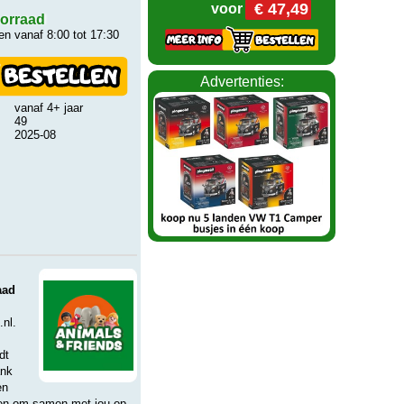
€ 47,49
voor
orraad
n vanaf 8:00 tot 17:30
Advertenties:
vanaf 4+ jaar
49
2025-08
aad
.nl.
dt
ank
en
ten om samen met jou op