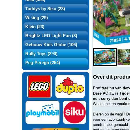
Toddys by Siku (23)
Wiking (29)
Klein (23)
Brightz LED Light Fun (3)
Gebouw Kids Globe (106)
Rolly Toys (290)
Peg-Perego (254)
Over dit produ
Profiteer nu van d
Deze ACTIE is Tijdel
nul. sorry dan bent 
Wees snel en voorkom 
Dieren op de weg!? De 
voor een avontuurlijk
comfortabel gemaakt. 
met de kaketoe onder