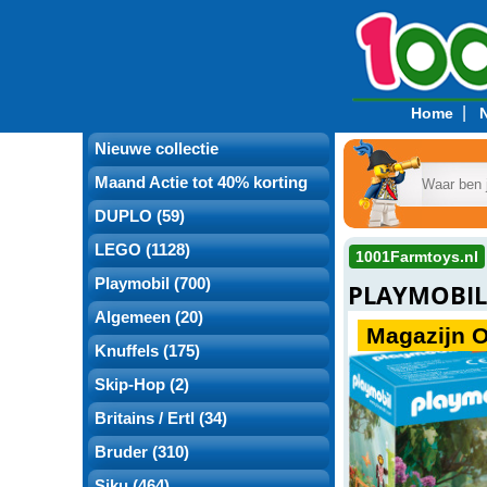
|
Home
Nieuwe collectie
Maand Actie tot 40% korting
DUPLO (59)
LEGO (1128)
1001Farmtoys.nl
Playmobil (700)
PLAYMOBIL 
Algemeen (20)
Magazijn 
Knuffels (175)
Skip-Hop (2)
Britains / Ertl (34)
Bruder (310)
Siku (464)