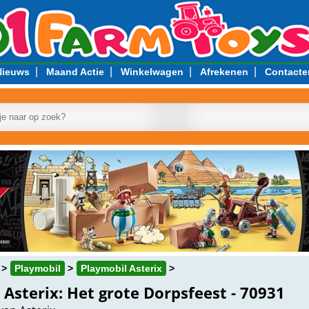
|
|
|
|
Nieuws
Maand Actie
Winkelwagen
Afrekenen
Contacte
Playmobil
Playmobil Asterix
sterix: Het grote Dorpsfeest - 70931