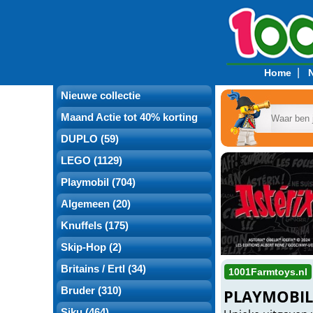
|
Home
Nieuwe collectie
Maand Actie tot 40% korting
DUPLO (59)
LEGO (1129)
Playmobil (704)
Algemeen (20)
Knuffels (175)
Skip-Hop (2)
Britains / Ertl (34)
1001Farmtoys.nl
Bruder (310)
PLAYMOBIL A
Siku (464)