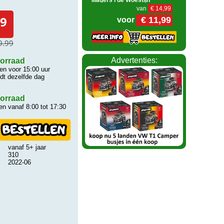
van
€ 14,99
9
€ 11,99
voor
9.99
Advertenties:
orraad
n voor 15:00 uur
rdt dezelfde dag
orraad
n vanaf 8:00 tot 17:30
vanaf 5+ jaar
310
2022-06