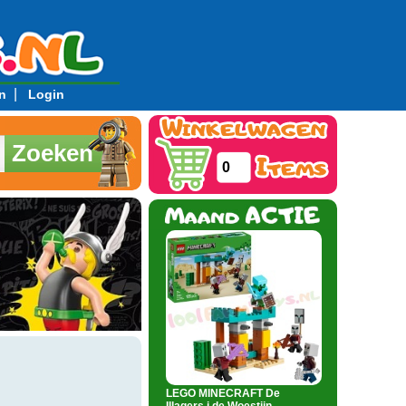
|
n
Login
Zoeken
0
LEGO MINECRAFT De
Illagers i de Woestijn