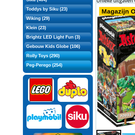
Unieke uitgaven 
Toddys by Siku (23)
Magazijn 
Wiking (29)
Klein (23)
Brightz LED Light Fun (3)
Gebouw Kids Globe (106)
Rolly Toys (290)
Peg-Perego (254)