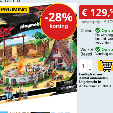
van Asterix
€ 129,
OPRUIMING
5
-28%
Adviesprijs:
€ 17
korting
Online
Op vo
Op werkdage
besteld, wo
verzonden.
Winkel
Op vo
Beesd
Vandaag ope
+
-
Leeftijdsadvies
Aantal onderdelen
Uitgebracht in
Artikelnummer: 70931