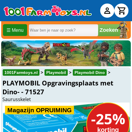
Zoeken
☰ Menu
1001Farmtoys.nl
Playmobil
Playmobil Dino
PLAYMOBIL Opgravingsplaats met
Dino- - 71527
Saurusskelet
Magazijn OPRUIMING
-25%
korting