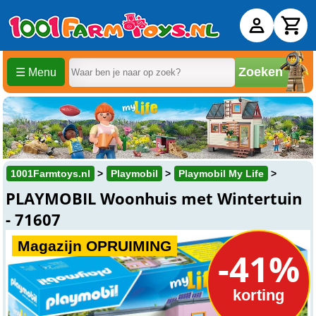
Zoeken
☰ Menu
1001Farmtoys.nl
Playmobil
Playmobil My Life
PLAYMOBIL Woonhuis met Wintertuin
- 71607
Magazijn OPRUIMING
-41%
korting