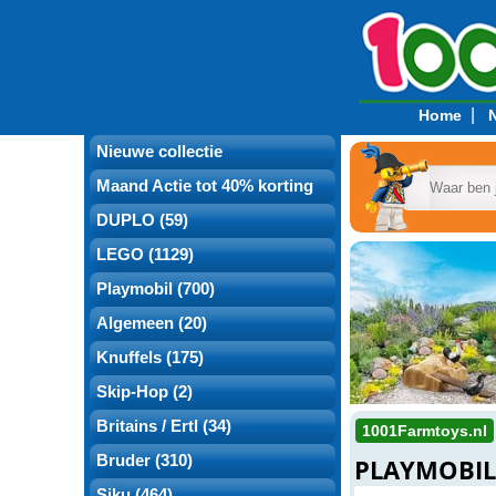
|
Home
Nieuwe collectie
Maand Actie tot 40% korting
DUPLO (59)
LEGO (1129)
Playmobil (700)
Algemeen (20)
Knuffels (175)
Skip-Hop (2)
Britains / Ertl (34)
1001Farmtoys.nl
Bruder (310)
PLAYMOBIL 
Siku (464)