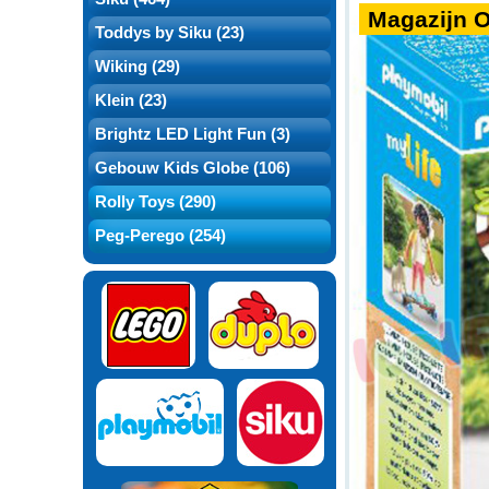
Magazijn 
Toddys by Siku (23)
Wiking (29)
Klein (23)
Brightz LED Light Fun (3)
Gebouw Kids Globe (106)
Rolly Toys (290)
Peg-Perego (254)