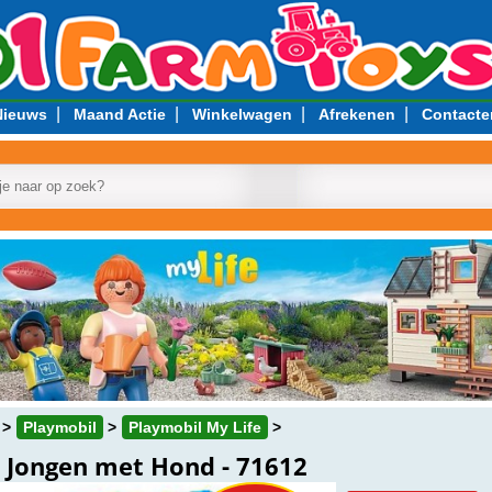
|
|
|
|
Nieuws
Maand Actie
Winkelwagen
Afrekenen
Contacte
Playmobil
Playmobil My Life
Jongen met Hond - 71612