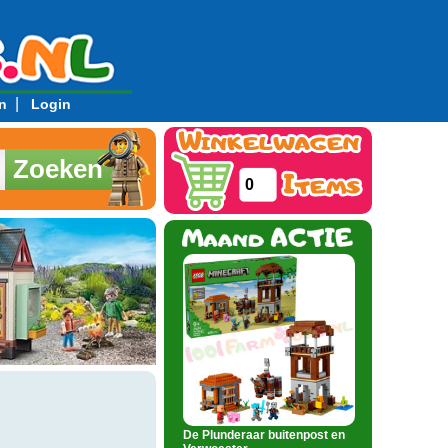
|
n
Login
Zoeken
0
De Plunderaar buitenpost en