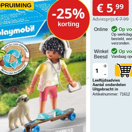
€ 5,
99
OPRUIMING
-25%
Adviesprijs:
€ 7.99
korting
Online
Op vo
Op werkdage
besteld, wo
verzonden.
Winkel
Op vo
Beesd
Vandaag ope
+
-
Leeftijdsadvies
Aantal onderdelen
Uitgebracht in
Artikelnummer: 71612